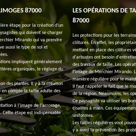
LIMOGES 87000
LES OPÉRATIONS DE TA
87000
mière étape pour la création d'un
aysagistes qui doivent se charger
Les protections pour les terrain
erchier Mirando qui va prendre
clôtures. En effet, les propriéta
ve aussi le type de sol et
mettant en place des clôtures vé
iées.
d'arbustes ont besoin d'entretie
rations impliquent généralement
des travaux de taille. Les opéra
tières organiques, le réglage du
l'image de Merchier Mirando. Les
manière régulière pour le mainti
n des plantes. Il y a la création
Il faut rappeler le fait que le 
en compte la taille adulte des
de la région. Néanmoins, les op
e.
Ce paysagiste va utiliser les bon
ntation à l'image de l'arrosage,
cisailles à main. Ces équipement
rs. Cette étape est indispensable
uniformes.
Les tailles régulières vont pouvo
y a aussi la prévention des pr