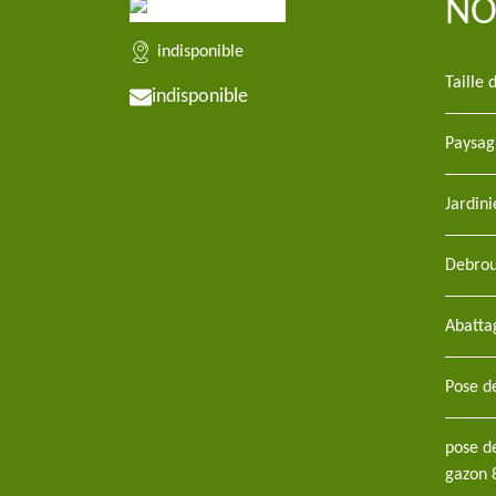
NO
indisponible
Taille 
indisponible
Paysag
Jardini
Debrou
Abatta
Pose de
pose d
gazon 