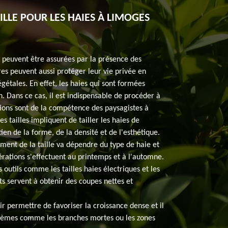
ILLE POUR LES HAIES À LIMOGES
s peuvent être assurées par la présence des
ires peuvent aussi protéger leur vie privée en
gétales. En effet, les haies qui sont formées
n. Dans ce cas, il est indispensable de procéder à
tions sont de la compétence des paysagistes à
 tailles impliquent de tailler les haies de
en de la forme, de la densité et de l'esthétique.
moment de la taille va dépendre du type de haie et
érations s'effectuent au printemps et à l'automne.
s outils comme les tailles haies électriques et les
s servent à obtenir des coupes nettes et
ir permettre de favoriser la croissance dense et il
oblèmes comme les branches mortes ou les zones