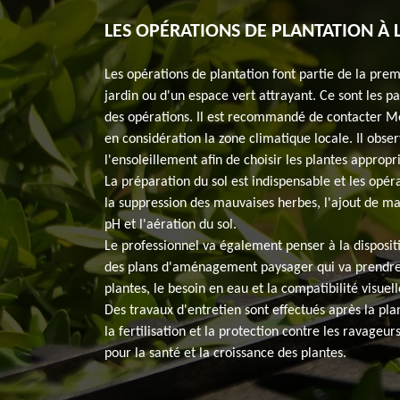
LES OPÉRATIONS DE PLANTATION À 
Les opérations de plantation font partie de la pre
jardin ou d'un espace vert attrayant. Ce sont les p
des opérations. Il est recommandé de contacter M
en considération la zone climatique locale. Il obser
l'ensoleillement afin de choisir les plantes appropr
La préparation du sol est indispensable et les opé
la suppression des mauvaises herbes, l'ajout de ma
pH et l'aération du sol.
Le professionnel va également penser à la dispositio
des plans d'aménagement paysager qui va prendre 
plantes, le besoin en eau et la compatibilité visuell
Des travaux d'entretien sont effectués après la pla
la fertilisation et la protection contre les ravageu
pour la santé et la croissance des plantes.