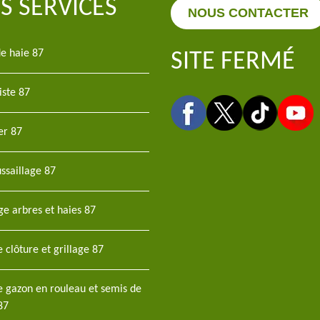
S SERVICES
NOUS CONTACTER
de haie 87
SITE FERMÉ
iste 87
er 87
ssaillage 87
ge arbres et haies 87
 clôture et grillage 87
e gazon en rouleau et semis de
87